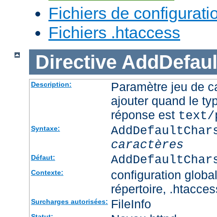
Fichiers de configurati
Fichiers .htaccess
Directive
AddDefaul
Paramètre jeu de ca
Description:
ajouter quand le ty
réponse est
text/
AddDefaultChar
Syntaxe:
caractères
AddDefaultChar
Défaut:
configuration global
Contexte:
répertoire, .htacces
FileInfo
Surcharges autorisées:
Statut: