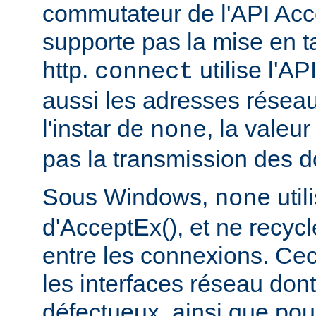
commutateur de l'API Acce
supporte pas la mise en 
http.
utilise l'AP
connect
aussi les adresses réseau
l'instar de
, la valeu
none
pas la transmission des d
Sous Windows,
util
none
d'AcceptEx(), et ne recyc
entre les connexions. Ceci
les interfaces réseau dont 
défectueux, ainsi que pou