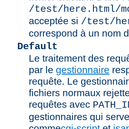
/test/here.html/m
acceptée si
/test/he
correspond à un nom de
Default
Le traitement des requ
par le
gestionnaire
resp
requête. Le gestionnai
fichiers normaux rejett
requêtes avec
PATH_I
gestionnaires qui serve
comme
cgi-script
et
isa