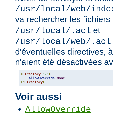
/usr/local/web/inde
va rechercher les fichiers
et
/usr/local/.acl
/usr/local/web/.acl
d'éventuelles directives, 
n'aient été désactivées a
<
Directory
"/"
>
AllowOverride
None
</
Directory
>
Voir aussi
AllowOverride