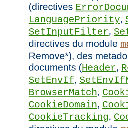
(directives
ErrorDocu
,
LanguagePriority
,
SetInputFilter
Se
directives du module
m
Remove*), des metado
documents (
,
Header
R
,
SetEnvIf
SetEnvIf
,
BrowserMatch
Cook
,
CookieDomain
Cook
,
CookieTracking
Co