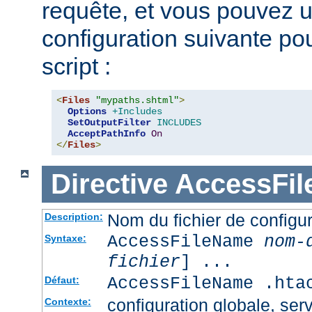
requête, et vous pouvez ut
configuration suivante pour
script :
<
Files
"mypaths.shtml"
>
Options
+Includes
SetOutputFilter
INCLUDES
AcceptPathInfo
On
</
Files
>
Directive
AccessFi
Nom du fichier de configur
Description:
AccessFileName
nom-
Syntaxe:
fichier
] ...
AccessFileName .hta
Défaut:
configuration globale, serv
Contexte: