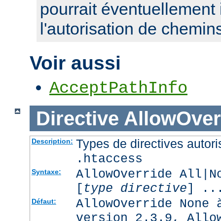
pourrait éventuellement 
l'autorisation de chemin
Voir aussi
AcceptPathInfo
Directive
AllowOver
Types de directives autori
Description:
.htaccess
AllowOverride All|N
Syntaxe:
[
type directive
] ..
AllowOverride None 
Défaut:
version 2.3.9, Allo