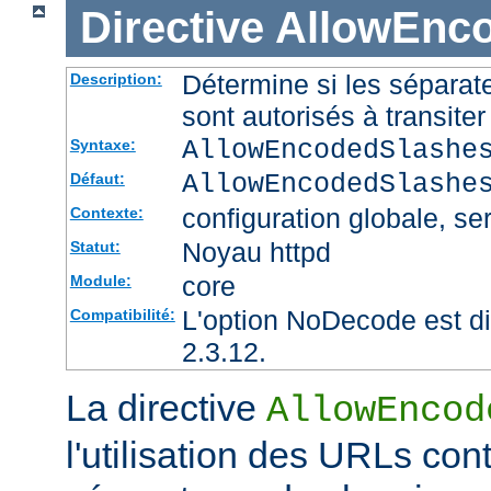
Directive
AllowEnc
Détermine si les sépara
Description:
sont autorisés à transite
AllowEncodedSlashe
Syntaxe:
AllowEncodedSlashe
Défaut:
configuration globale, ser
Contexte:
Noyau httpd
Statut:
core
Module:
L'option NoDecode est di
Compatibilité:
2.3.12.
La directive
AllowEncod
l'utilisation des URLs co