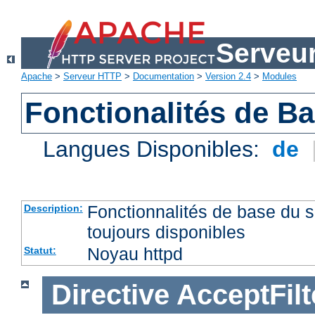
Serveu
Apache
>
Serveur HTTP
>
Documentation
>
Version 2.4
>
Modules
Fonctionalités de B
Langues Disponibles:
de
Fonctionnalités de base du
Description:
toujours disponibles
Noyau httpd
Statut:
Directive
AcceptFilt