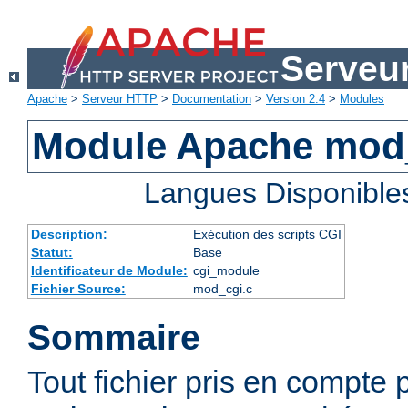
Serveu
Apache
>
Serveur HTTP
>
Documentation
>
Version 2.4
>
Modules
Module Apache mod
Langues Disponible
Description:
Exécution des scripts CGI
Statut:
Base
Identificateur de Module:
cgi_module
Fichier Source:
mod_cgi.c
Sommaire
Tout fichier pris en compte 