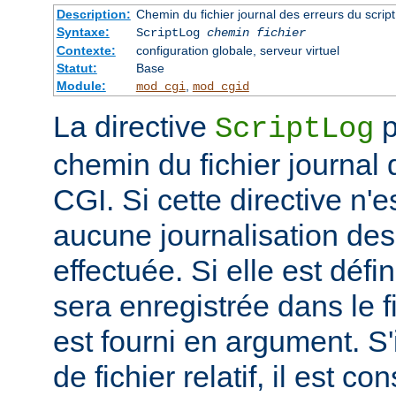
Description:
Chemin du fichier journal des erreurs du scrip
Syntaxe:
ScriptLog
chemin fichier
Contexte:
configuration globale, serveur virtuel
Statut:
Base
Module:
,
mod_cgi
mod_cgid
La directive
p
ScriptLog
chemin du fichier journal 
CGI. Si cette directive n'e
aucune journalisation des 
effectuée. Si elle est défi
sera enregistrée dans le f
est fourni en argument. S'
de fichier relatif, il est c