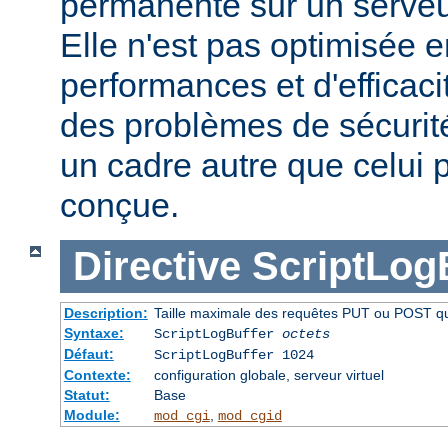
permanente sur un serveu
Elle n'est pas optimisée 
performances et d'efficaci
des problèmes de sécurité 
un cadre autre que celui p
conçue.
Directive
ScriptLog
Description:
Taille maximale des requêtes PUT ou POST qui 
Syntaxe:
ScriptLogBuffer
octets
Défaut:
ScriptLogBuffer 1024
Contexte:
configuration globale, serveur virtuel
Statut:
Base
Module:
,
mod_cgi
mod_cgid