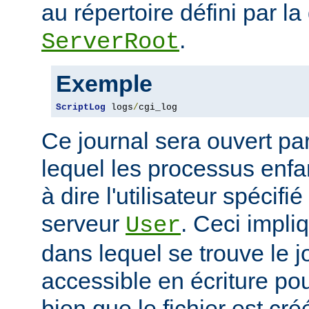
au répertoire défini par la
.
ServerRoot
Exemple
ScriptLog
 logs
/
cgi_log
Ce journal sera ouvert par 
lequel les processus enfan
à dire l'utilisateur spécifi
serveur
. Ceci impli
User
dans lequel se trouve le jo
accessible en écriture pour
bien que le fichier est cr